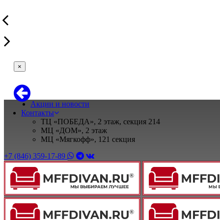
×
Акции и новости
Контакты
ТЦ «ПОБЕДА», 2 этаж, секция 214
МЦ «ДОМ», 2 этаж
МЦ «Мягкофф», 121 секция
+7 (846) 359-17-89